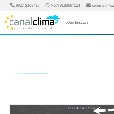
(601) 9168428
(+57) 3185667114
comercial@ca
Pronóstico meteorol
2026.
10 mayo, 2026