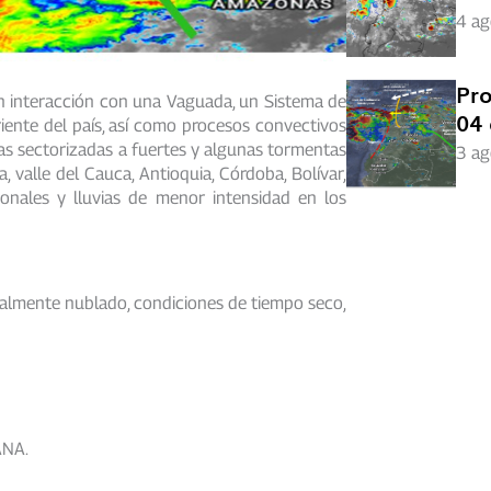
4 ag
Pro
en interacción con una Vaguada, un Sistema de
04 
iente del país, así como procesos convectivos
ias sectorizadas a fuertes y algunas tormentas
3 ag
 valle del Cauca, Antioquia, Córdoba, Bolívar,
ionales y lluvias de menor intensidad en los
cialmente nublado, condiciones de tiempo seco,
NA.