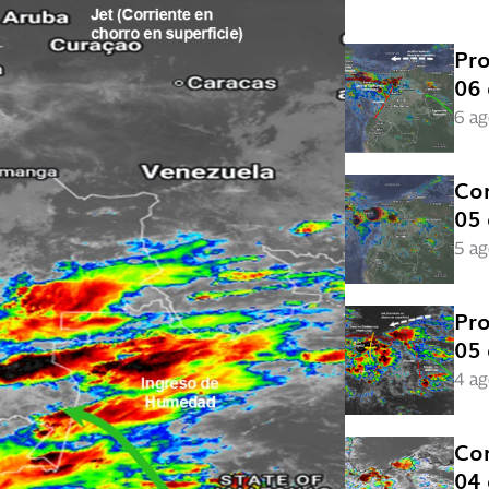
Pro
06 
6 ag
Con
05 
5 ag
Pro
05 
4 ag
Con
04 