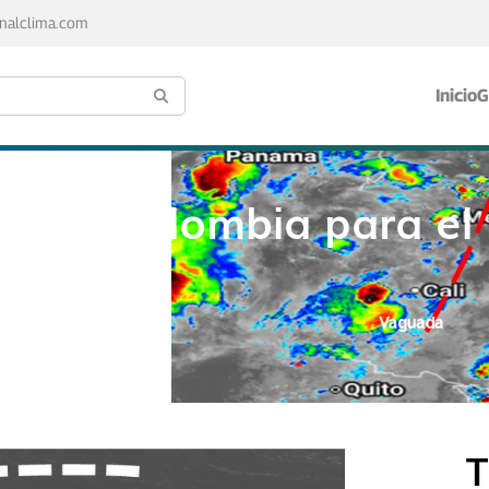
nalclima.com
Inicio
G
ógico Colombia para e
T