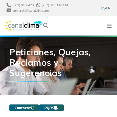
(601) 9168428
(+57) 3185667114
ES
EN
comercial@canalclima.com
Peticiones, Quejas,
Reclamos y
Sugerencias
Contacto
PQRS