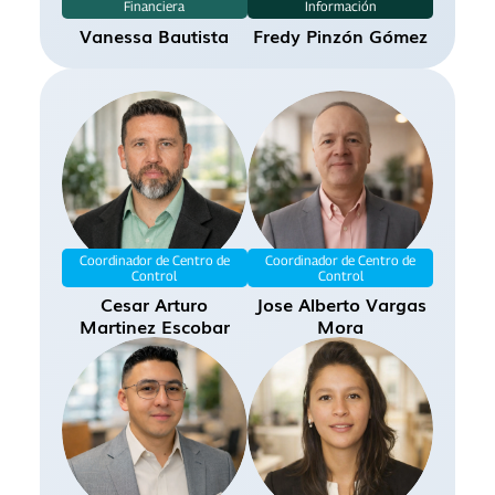
Financiera
Información
mario.cuasquen@canalclima.com
Vanessa Bautista
Fredy Pinzón Gómez
jhon.lopez@canalclima.com
brian.guerrero@canalclima.com
Coordinador de Centro de
Coordinador de Centro de
Control
Control
Cesar Arturo
Jose Alberto Vargas
Martinez Escobar
Mora
vanessa.bautista@canalclima.com
fredy.pinzon@canalclima.com