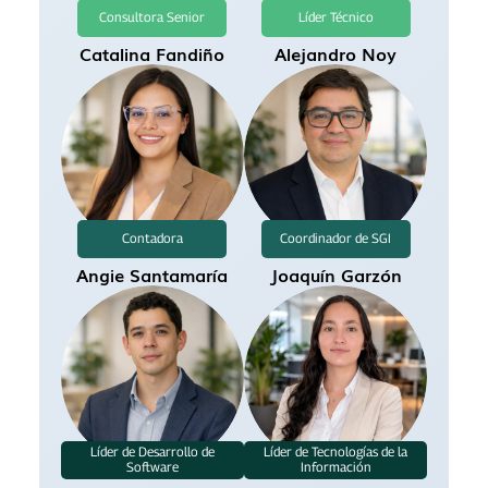
Consultora Senior
Líder Técnico
Catalina Fandiño
Alejandro Noy
leidy.moreno@canalclima.com
orlando.rodriguez@canalclima.com
Contadora
Coordinador de SGI
Angie Santamaría
Joaquín Garzón
alejandro.noy@canalclima.com
Líder de Desarrollo de
Líder de Tecnologías de la
Software
Información