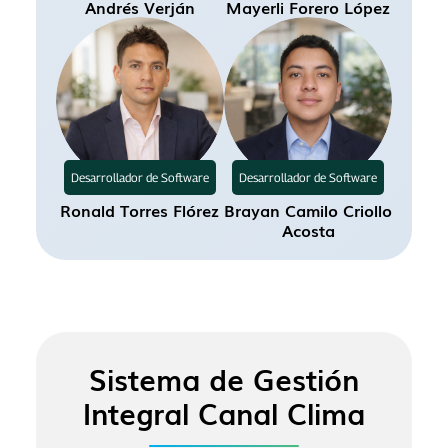
Andrés Verján
Mayerli Forero López
catalina.fandino@canalclima.com
joaquin.garzon@canalclima.com
Desarrollador de Software
Desarrollador de Software
Ronald Torres Flórez
Brayan Camilo Criollo
angiesc@refocosta.com
Acosta
andres.verjan@canalclima.com
Sistema de Gestión
mayerli.forero@canalclima.com
Integral Canal Clima