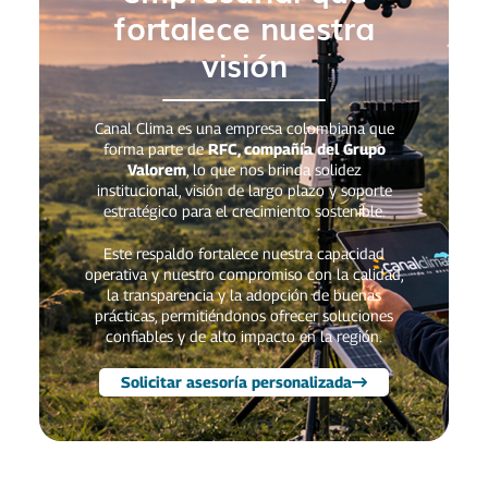
fortalece nuestra
visión
Canal Clima es una empresa colombiana que
forma parte de
RFC, compañía del Grupo
Valorem
, lo que nos brinda solidez
institucional, visión de largo plazo y soporte
estratégico para el crecimiento sostenible.
Este respaldo fortalece nuestra capacidad
operativa y nuestro compromiso con la calidad,
la transparencia y la adopción de buenas
prácticas, permitiéndonos ofrecer soluciones
confiables y de alto impacto en la región.
Solicitar asesoría personalizada