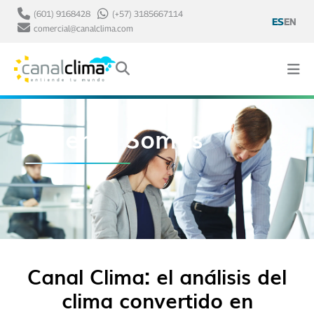
(601) 9168428
(+57) 3185667114
ES
EN
comercial@canalclima.com
Quienes Somos
Canal Clima: el análisis del
clima convertido en