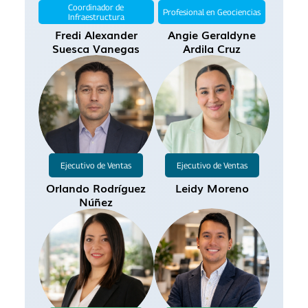
Coordinador de
Profesional en Geociencias
Infraestructura
Fredi Alexander
Angie Geraldyne
Suesca Vanegas
Ardila Cruz
cesar.martinez@canalclima.com
jose.vargas@canalclima.com
Ejecutivo de Ventas
Ejecutivo de Ventas
Orlando Rodríguez
Leidy Moreno
angie.ardila@canalclima.com
Núñez
fredi.suesca@canalclima.com