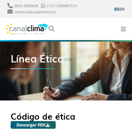
(601) 9168428
(+57) 3185667114
ES
EN
comercial@canalclima.com
Línea Ética
Código de ética
Descargar PDF