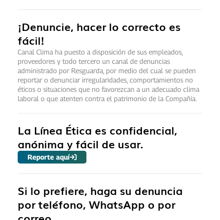
¡Denuncie, hacer lo correcto es
fácil!
Canal Clima ha puesto a disposición de sus empleados,
proveedores y todo tercero un canal de denuncias
administrado por Resguarda, por medio del cual se pueden
reportar o denunciar irregularidades, comportamientos no
éticos o situaciones que no favorezcan a un adecuado clima
laboral o que atenten contra el patrimonio de la Compañía.
La Línea Ética es confidencial,
anónima y fácil de usar.
Reporte aquí
Si lo prefiere, haga su denuncia
por teléfono, WhatsApp o por
correo.