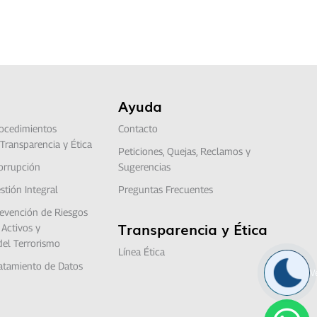
Ayuda
ocedimientos
Contacto
Transparencia y Ética
Peticiones, Quejas, Reclamos y
corrupción
Sugerencias
stión Integral
Preguntas Frecuentes
revención de Riesgos
Transparencia y Ética
Activos y
del Terrorismo
Línea Ética
ratamiento de Datos
V