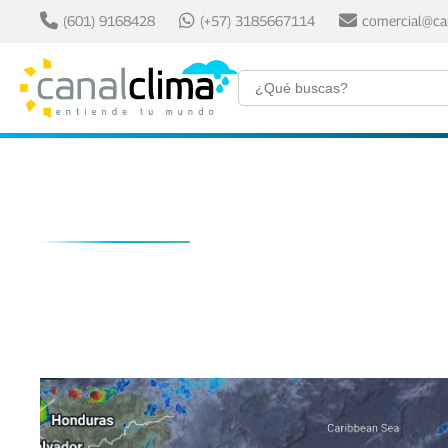
(601) 9168428
(+57) 3185667114
comercial@ca
Condiciones nocturna
6 julio, 2026