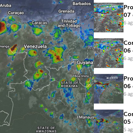
Pro
07 
6 ag
Con
06 
6 ag
Pro
06 
6 ag
Con
05 
5 ag