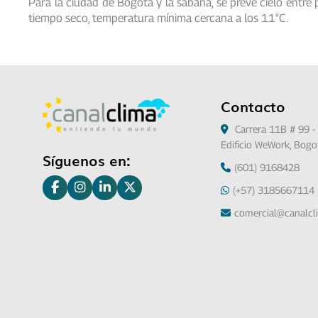
Para la ciudad de Bogotá y la sabana, se prevé cielo entre
tiempo seco, temperatura mínima cercana a los 11°C.
Contacto
Carrera 11B # 99 - 
Edificio WeWork, Bogo
Síguenos en:
(601) 9168428
(+57) 3185667114
comercial@canalc